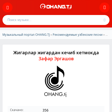
Музыкальный портал OHANG.TJ
»
Рекомендуемые узбекские песни
» Зафар Эргашов - Жигарлар жигардан кечиб кетмокда
Жигарлар жигардан кечиб кетмокда
Зафар Эргашов
Скачано:
356