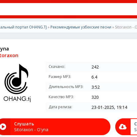
альный портал OHANG.TJ
»
Рекомендуемые узбекские песни
» Sitoraxon - 
'yna
itoraxon
Скачано:
242
Размер MP3:
6.4
Длительность MP3:
3:52
Качество MP3:
320
Дата релиза:
23-01-2025, 19:14
Слушать
С
Sitoraxon - O'yna
S