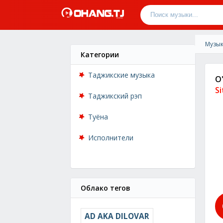
Музык
Категории
Таджикские музыка
O
S
Таджикский рэп
Туёна
Исполнители
Облако тегов
AD AKA DILOVAR