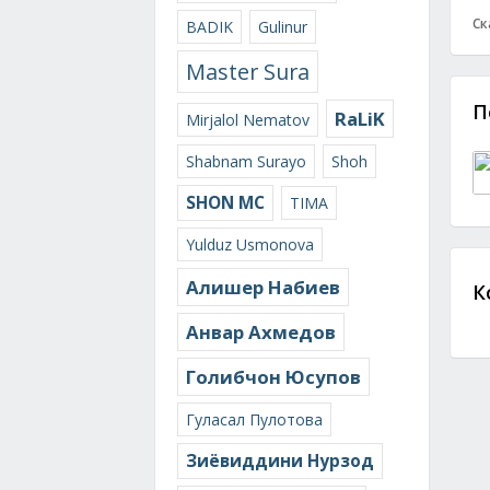
Ск
BADIK
Gulinur
Master Sura
П
RaLiK
Mirjalol Nematov
Shabnam Surayo
Shoh
SHON MC
TIMA
Yulduz Usmonova
Алишер Набиев
К
Анвар Ахмедов
Голибчон Юсупов
Гуласал Пулотова
Зиёвиддини Нурзод