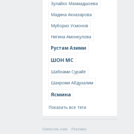
Зулайхо Махмадшоева
Мадина Акназарова
Мубориз Усмонов
Нигина Амонкулова
Рустам Азими
ШОН МС
Шабнами Сурайё
Шахроми Абдухалим
Ясмина
Показать все теги
Написать нам
Реклама