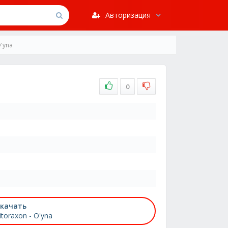
Авторизация
O'yna
0
качать
itoraxon - O'yna