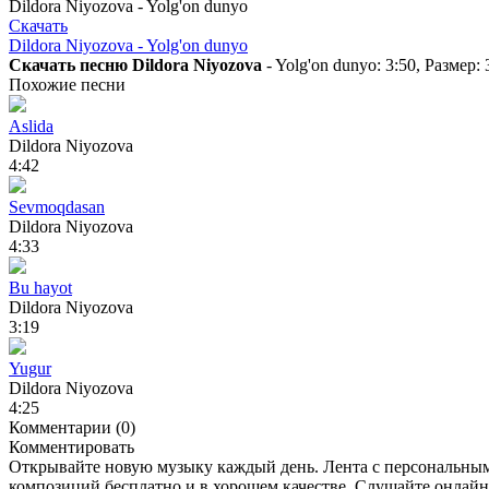
Dildora Niyozova - Yolg'on dunyo
Скачать
Dildora Niyozova - Yolg'on dunyo
Скачать песню Dildora Niyozova
- Yolg'on dunyo: 3:50, Размер:
Похожие песни
Aslida
Dildora Niyozova
4:42
Sevmoqdasan
Dildora Niyozova
4:33
Bu hayot
Dildora Niyozova
3:19
Yugur
Dildora Niyozova
4:25
Комментарии (0)
Комментировать
Открывайте новую музыку каждый день. Лента с персональны
композиций бесплатно и в хорошем качестве. Слушайте онлайн б