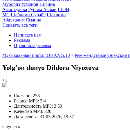
Мубориз Усмонов
Нигина
Амонкулова
Рустам Азими
ШОН
МС
Шабнами Сурайё
Шахроми
Абдухалим
Ясмина
Показать все теги
Написать нам
Реклама
Правообладателям
Музыкальный портал OHANG.TJ
»
Рекомендуемые узбекские 
Yolg'on dunyo
Dildora Niyozova
+1
Скачано:
258
Размер MP3:
3.4
Длительность MP3:
3:50
Качество MP3:
320
Дата релиза:
31-03-2026, 19:37
Слушать