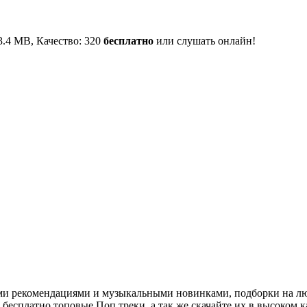
 3.4 MB, Качество: 320
бесплатно
или слушать онлайн!
ми рекомендациями и музыкальными новинками, подборки на лю
есплатно топовые Поп треки, а так же скачайте их в высоком ка