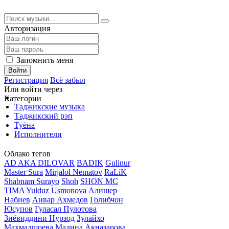
Авторизация
Запомнить меня
Войти
Регистрация
Всё забыл
Или войти через
Категории
Таджикские музыка
Таджикский рэп
Туёна
Исполнители
Облако тегов
AD AKA DILOVAR
BADIK
Gulinur
Master Sura
Mirjalol Nematov
RaLiK
Shabnam Surayo
Shoh
SHON MC
TIMA
Yulduz Usmonova
Алишер
Набиев
Анвар Ахмедов
Голибчон
Юсупов
Гуласал Пулотова
Зиёвиддини Нурзод
Зулайхо
Махмадшоева
Мадина Акназарова