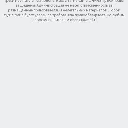
треки на Android, IOS (Iphone, IPad) и ПК на сайте OHANG.TJ. Все права
защищены. Администрация не несет ответственность за
размещенные пользователями нелегальных материалов! Любой
аудио файл будет удалён по требованию правообладателя. По любым
вопросам пишите нам ohang.tj@mail.ru