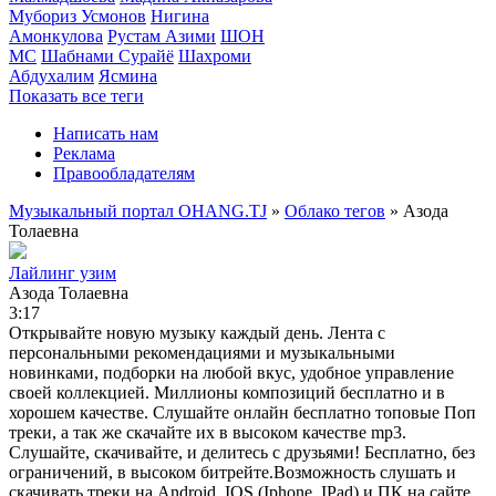
Мубориз Усмонов
Нигина
Амонкулова
Рустам Азими
ШОН
МС
Шабнами Сурайё
Шахроми
Абдухалим
Ясмина
Показать все теги
Написать нам
Реклама
Правообладателям
Музыкальный портал OHANG.TJ
»
Облако тегов
» Азода
Толаевна
Лайлинг узим
Азода Толаевна
3:17
Открывайте новую музыку каждый день. Лента с
персональными рекомендациями и музыкальными
новинками, подборки на любой вкус, удобное управление
своей коллекцией. Миллионы композиций бесплатно и в
хорошем качестве. Слушайте онлайн бесплатно топовые Поп
треки, а так же скачайте их в высоком качестве mp3.
Слушайте, скачивайте, и делитесь с друзьями! Бесплатно, без
ограничений, в высоком битрейте.Возможность слушать и
скачивать треки на Android, IOS (Iphone, IPad) и ПК на сайте