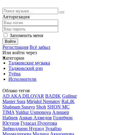
Авторизация
Запомнить меня
Войти
Регистрация
Всё забыл
Или войти через
Категории
Таджикские музыка
Таджикский рэп
Туёна
Исполнители
Облако тегов
AD AKA DILOVAR
BADIK
Gulinur
Master Sura
Mirjalol Nematov
RaLiK
Shabnam Surayo
Shoh
SHON MC
TIMA
Yulduz Usmonova
Алишер
Набиев
Анвар Ахмедов
Голибчон
Юсупов
Гуласал Пулотова
Зиёвиддини Нурзод
Зулайхо
Махмадшоева
Мадина Акназарова