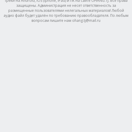
треки на Android, IOS (Iphone, IPad) и ПК на сайте OHANG.TJ. Все права
защищены. Администрация не несет ответственность за
размещенные пользователями нелегальных материалов! Любой
аудио файл будет удалён по требованию правообладателя. По любым
вопросам пишите нам ohang.tj@mail.ru