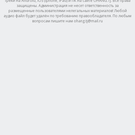
треки на Android, IOS (Iphone, IPad) и ПК на сайте OHANG.TJ. Все права
защищены. Администрация не несет ответственность за
размещенные пользователями нелегальных материалов! Любой
аудио файл будет удалён по требованию правообладателя. По любым
вопросам пишите нам ohang.tj@mail.ru