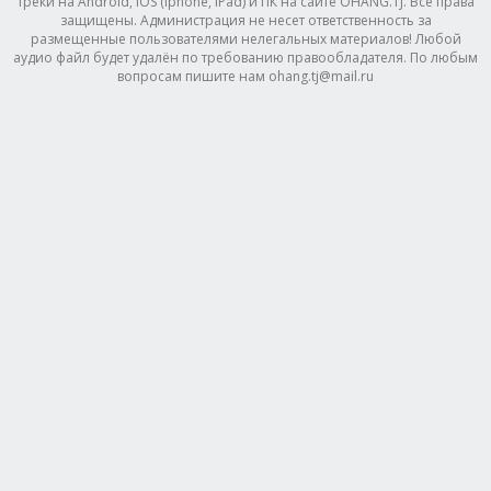
треки на Android, IOS (Iphone, IPad) и ПК на сайте OHANG.TJ. Все права
защищены. Администрация не несет ответственность за
размещенные пользователями нелегальных материалов! Любой
аудио файл будет удалён по требованию правообладателя. По любым
вопросам пишите нам ohang.tj@mail.ru