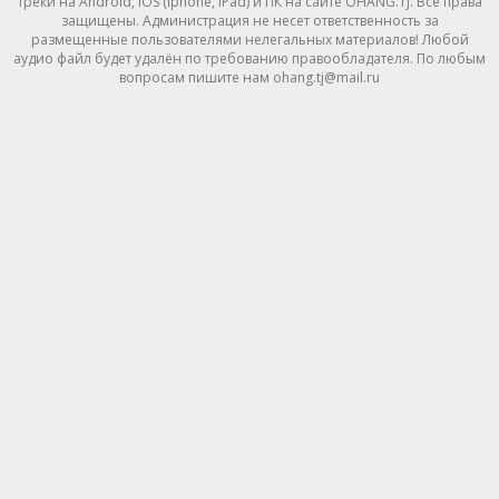
треки на Android, IOS (Iphone, IPad) и ПК на сайте OHANG.TJ. Все права
защищены. Администрация не несет ответственность за
размещенные пользователями нелегальных материалов! Любой
аудио файл будет удалён по требованию правообладателя. По любым
вопросам пишите нам ohang.tj@mail.ru