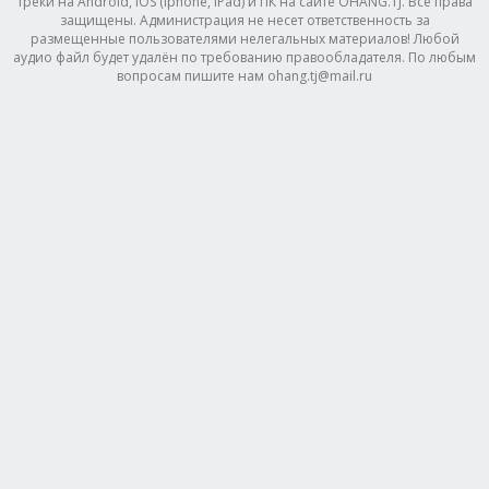
треки на Android, IOS (Iphone, IPad) и ПК на сайте OHANG.TJ. Все права
защищены. Администрация не несет ответственность за
размещенные пользователями нелегальных материалов! Любой
аудио файл будет удалён по требованию правообладателя. По любым
вопросам пишите нам ohang.tj@mail.ru