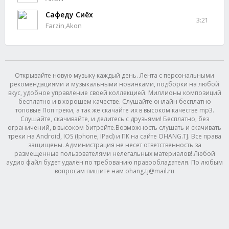
Сафеду Сиёх
3:21
Farzin,Akon
Открывайте новую музыку каждый день. Лента с персональными
рекомендациями и музыкальными новинками, подборки на любой
вкус, удобное управление своей коллекцией. Миллионы композиций
бесплатно и в хорошем качестве. Слушайте онлайн бесплатно
топовые Поп треки, а так же скачайте их в высоком качестве mp3.
Слушайте, скачивайте, и делитесь с друзьями! Бесплатно, без
ограничений, в высоком битрейте.Возможность слушать и скачивать
треки на Android, IOS (Iphone, IPad) и ПК на сайте OHANG.TJ. Все права
защищены. Администрация не несет ответственность за
размещенные пользователями нелегальных материалов! Любой
аудио файл будет удалён по требованию правообладателя. По любым
вопросам пишите нам ohang.tj@mail.ru