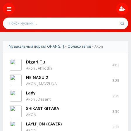
Музыкальный портал OHANG.TJ
»
Облако тегов
» Akon
Digari Tu
4:03
Akon , Ahliddin
NE NAGU 2
3:23
AKON , MAVZUNA
Lady
2:35
Akon , Desant
SHIKAST GITARA
3:59
AKON
LAYLI'JON (CAVER)
3:21
AKON