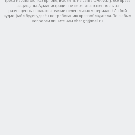
треки на Android, IOS (Iphone, IPad) и ПК на сайте OHANG.TJ. Все права
защищены. Администрация не несет ответственность за
размещенные пользователями нелегальных материалов! Любой
аудио файл будет удалён по требованию правообладателя. По любым
вопросам пишите нам ohang.tj@mail.ru