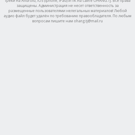
треки на Android, IOS (Iphone, IPad) и ПК на сайте OHANG.TJ. Все права
защищены. Администрация не несет ответственность за
размещенные пользователями нелегальных материалов! Любой
аудио файл будет удалён по требованию правообладателя. По любым
вопросам пишите нам ohang.tj@mail.ru