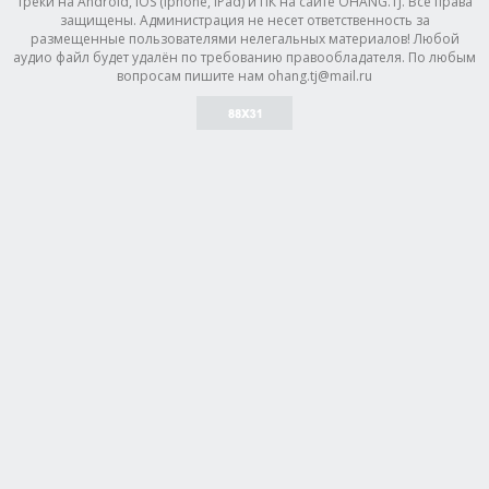
треки на Android, IOS (Iphone, IPad) и ПК на сайте OHANG.TJ. Все права
защищены. Администрация не несет ответственность за
размещенные пользователями нелегальных материалов! Любой
аудио файл будет удалён по требованию правообладателя. По любым
вопросам пишите нам ohang.tj@mail.ru