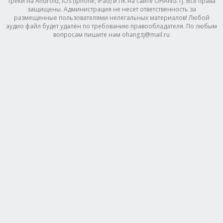
треки на Android, IOS (Iphone, IPad) и ПК на сайте OHANG.TJ. Все права
защищены. Администрация не несет ответственность за
размещенные пользователями нелегальных материалов! Любой
аудио файл будет удалён по требованию правообладателя. По любым
вопросам пишите нам ohang.tj@mail.ru