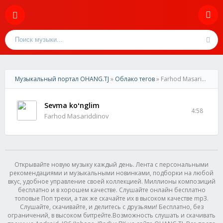
Музыкальный портал OHANG.TJ
»
Облако тегов
» Farhod Masariddinov
Sevma koʻnglim
4:58
Farhod Masariddinov
Открывайте новую музыку каждый день. Лента с персональными
рекомендациями и музыкальными новинками, подборки на любой
вкус, удобное управление своей коллекцией. Миллионы композиций
бесплатно и в хорошем качестве. Слушайте онлайн бесплатно
топовые Поп треки, а так же скачайте их в высоком качестве mp3.
Слушайте, скачивайте, и делитесь с друзьями! Бесплатно, без
ограничений, в высоком битрейте.Возможность слушать и скачивать