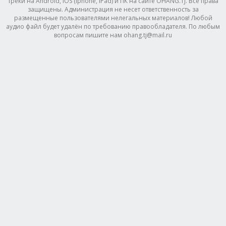
треки на Android, IOS (Iphone, IPad) и ПК на сайте OHANG.TJ. Все права
защищены. Администрация не несет ответственность за
размещенные пользователями нелегальных материалов! Любой
аудио файл будет удалён по требованию правообладателя. По любым
вопросам пишите нам ohang.tj@mail.ru