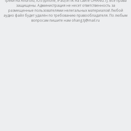
треки на Android, IOS (Iphone, IPad) и ПК на сайте OHANG.TJ. Все права
защищены. Администрация не несет ответственность за
размещенные пользователями нелегальных материалов! Любой
аудио файл будет удалён по требованию правообладателя. По любым
вопросам пишите нам ohang.tj@mail.ru