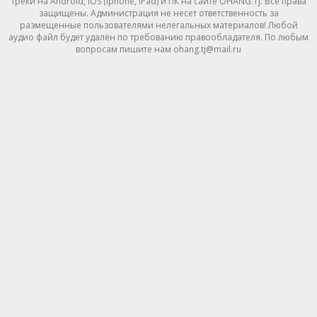
треки на Android, IOS (Iphone, IPad) и ПК на сайте OHANG.TJ. Все права
защищены. Администрация не несет ответственность за
размещенные пользователями нелегальных материалов! Любой
аудио файл будет удалён по требованию правообладателя. По любым
вопросам пишите нам ohang.tj@mail.ru