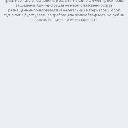
треки на Android, IOS (Iphone, IPad) и ПК на сайте OHANG.TJ. Все права
защищены. Администрация не несет ответственность за
размещенные пользователями нелегальных материалов! Любой
аудио файл будет удалён по требованию правообладателя. По любым
вопросам пишите нам ohang.tj@mail.ru