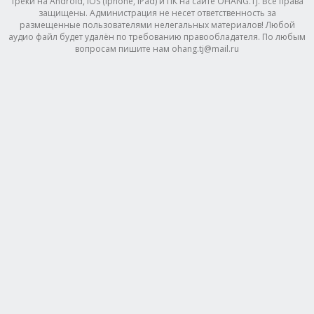
треки на Android, IOS (Iphone, IPad) и ПК на сайте OHANG.TJ. Все права
защищены. Администрация не несет ответственность за
размещенные пользователями нелегальных материалов! Любой
аудио файл будет удалён по требованию правообладателя. По любым
вопросам пишите нам ohang.tj@mail.ru