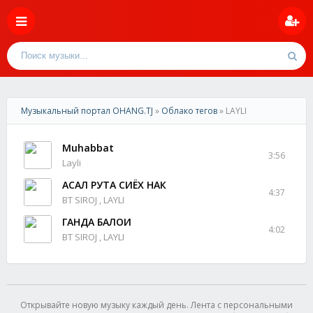
Музыкальный портал OHANG.TJ
»
Облако тегов
» LAYLI
Muhabbat
3:56
Layli
АСАЛ РУТА СИЁХ НАК
4:37
BT SIROJ , LAYLI
ГАНДА БАЛОИ
4:02
BT SIROJ , LAYLI
Открывайте новую музыку каждый день. Лента с персональными