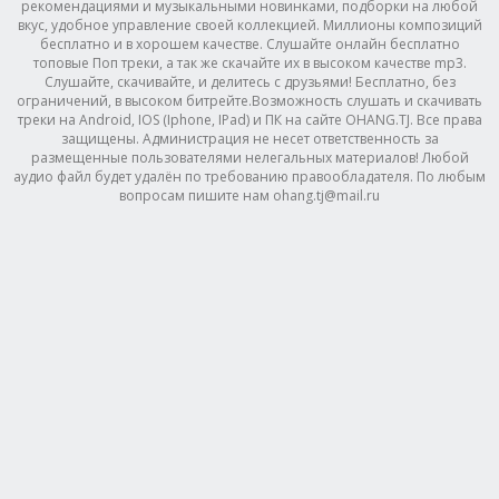
рекомендациями и музыкальными новинками, подборки на любой
вкус, удобное управление своей коллекцией. Миллионы композиций
бесплатно и в хорошем качестве. Слушайте онлайн бесплатно
топовые Поп треки, а так же скачайте их в высоком качестве mp3.
Слушайте, скачивайте, и делитесь с друзьями! Бесплатно, без
ограничений, в высоком битрейте.Возможность слушать и скачивать
треки на Android, IOS (Iphone, IPad) и ПК на сайте OHANG.TJ. Все права
защищены. Администрация не несет ответственность за
размещенные пользователями нелегальных материалов! Любой
аудио файл будет удалён по требованию правообладателя. По любым
вопросам пишите нам ohang.tj@mail.ru