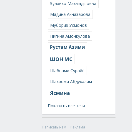
Зулайхо Махмадшоева
Мадина Акназарова
Мубориз Усмонов
Нигина Амонкулова
Рустам Азими
ШОН МС
Шабнами Сурайё
Шахроми Абдухалим
Ясмина
Показать все теги
Написать нам
Реклама