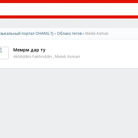
зыкальный портал OHANG.TJ
»
Облако тегов
» Melek Asman
Мемрм дар ту
Akhliddini Fakhriddin , Melek Asman