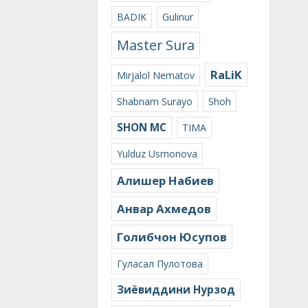
BADIK
Gulinur
Master Sura
RaLiK
Mirjalol Nematov
Shabnam Surayo
Shoh
SHON MC
TIMA
Yulduz Usmonova
Алишер Набиев
Анвар Ахмедов
Голибчон Юсупов
Гуласал Пулотова
Зиёвиддини Нурзод