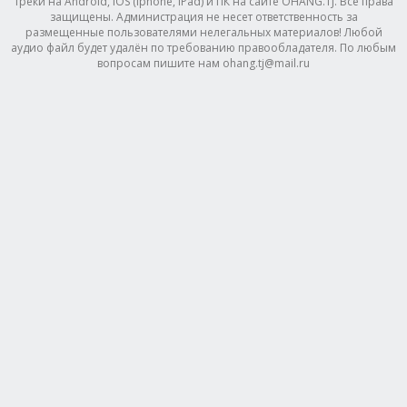
треки на Android, IOS (Iphone, IPad) и ПК на сайте OHANG.TJ. Все права
защищены. Администрация не несет ответственность за
размещенные пользователями нелегальных материалов! Любой
аудио файл будет удалён по требованию правообладателя. По любым
вопросам пишите нам ohang.tj@mail.ru