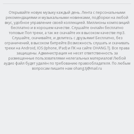
Открывайте новую музыку каждый день. Лента с персональными
рекомендациями и музыкальными новинками, подборки на любой
вкус, удобное управление своей коллекцией. Миллионы композиций
бесплатно и в хорошем качестве. Слушайте онлайн бесплатно
топовые Поп треки, а так же скачайте их в высоком качестве mp3.
Слушайте, скачивайте, и делитесь с друзьями! Бесплатно, без
ограничений, в высоком битрейте.Возможность слушать и скачивать
треки на Android, IOS (Iphone, IPad) и ПК на сайте OHANG.TJ. Все права
защищены. Администрация не несет ответственность за
размещенные пользователями нелегальных материалов! Любой
аудио файл будет удалён по требованию правообладателя. По любым
вопросам пишите нам ohang.tj@mail.ru