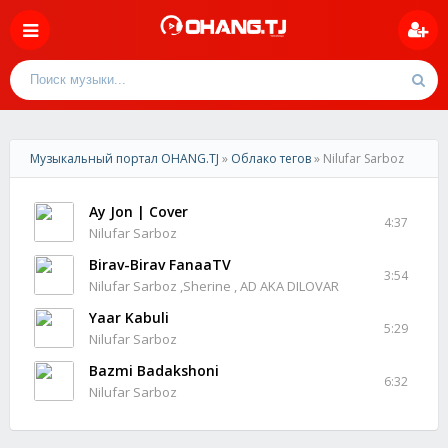
Музыкальный портал OHANG.TJ
»
Облако тегов
» Nilufar Sarboz
Ay Jon | Cover
4:37
Nilufar Sarboz
Birav-Birav FanaaTV
3:54
Nilufar Sarboz ,Sherine , AD AKA DILOVAR
Yaar Kabuli
5:29
Nilufar Sarboz
Bazmi Badakshoni
6:32
Nilufar Sarboz