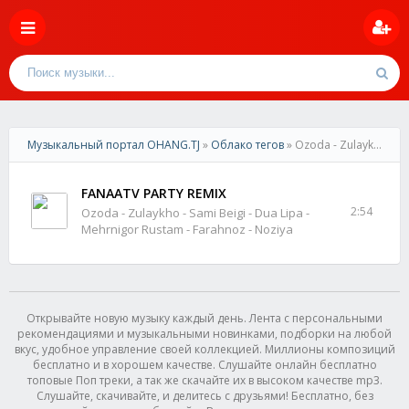
Музыкальный портал OHANG.TJ
»
Облако тегов
» Ozoda - Zulaykho - Sami Beigi - Dua Lipa - Mehrnigor Rustam - Farahnoz - Noziya
FANAATV PARTY REMIX
2:54
Ozoda - Zulaykho - Sami Beigi - Dua Lipa -
Mehrnigor Rustam - Farahnoz - Noziya
Открывайте новую музыку каждый день. Лента с персональными
рекомендациями и музыкальными новинками, подборки на любой
вкус, удобное управление своей коллекцией. Миллионы композиций
бесплатно и в хорошем качестве. Слушайте онлайн бесплатно
топовые Поп треки, а так же скачайте их в высоком качестве mp3.
Слушайте, скачивайте, и делитесь с друзьями! Бесплатно, без