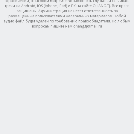
ограничений, в высоком битрейте.Возможность слушать и скачивать
треки на Android, IOS (Iphone, IPad) и ПК на сайте OHANG.TJ. Все права
защищены. Администрация не несет ответственность за
размещенные пользователями нелегальных материалов! Любой
аудио файл будет удалён по требованию правообладателя. По любым
вопросам пишите нам ohang.tj@mail.ru