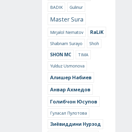
BADIK
Gulinur
Master Sura
RaLiK
Mirjalol Nematov
Shabnam Surayo
Shoh
SHON MC
TIMA
Yulduz Usmonova
Алишер Набиев
Анвар Ахмедов
Голибчон Юсупов
Гуласал Пулотова
Зиёвиддини Нурзод