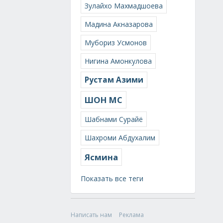
Зулайхо Махмадшоева
Мадина Акназарова
Мубориз Усмонов
Нигина Амонкулова
Рустам Азими
ШОН МС
Шабнами Сурайё
Шахроми Абдухалим
Ясмина
Показать все теги
Написать нам
Реклама