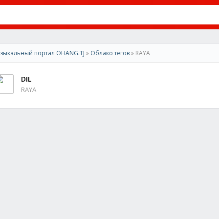
зыкальный портал OHANG.TJ
»
Облако тегов
» RAYA
DIL
RAYA