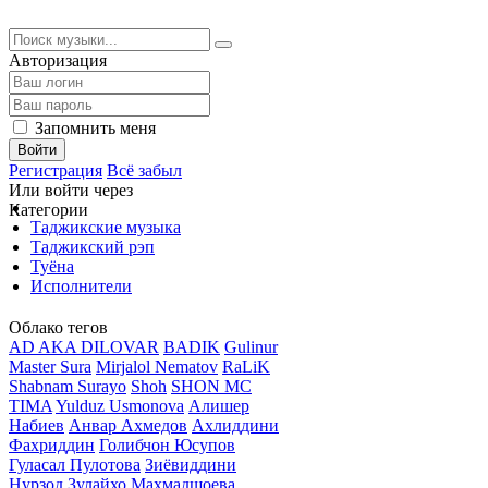
Авторизация
Запомнить меня
Войти
Регистрация
Всё забыл
Или войти через
Категории
Таджикские музыка
Таджикский рэп
Туёна
Исполнители
Облако тегов
AD AKA DILOVAR
BADIK
Gulinur
Master Sura
Mirjalol Nematov
RaLiK
Shabnam Surayo
Shoh
SHON MC
TIMA
Yulduz Usmonova
Алишер
Набиев
Анвар Ахмедов
Ахлиддини
Фахриддин
Голибчон Юсупов
Гуласал Пулотова
Зиёвиддини
Нурзод
Зулайхо Махмадшоева