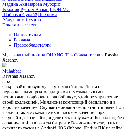
Мадина Акназарова
Мубориз
Усмонов
Рустам Азими
ШОН МС
Шабнами Сурайё
Шахроми
Абдухалим
Ясмина
Показать все теги
Написать нам
Реклама
Правообладателям
Музыкальный портал OHANG.TJ
»
Облако тегов
» Ravshan
Xasanov
Muhabbat
Ravshan Xasanov
3:52
Открывайте новую музыку каждый день. Лента с
персональными рекомендациями и музыкальными
новинками, подборки на любой вкус, удобное управление
своей коллекцией. Миллионы композиций бесплатно и в
хорошем качестве. Слушайте онлайн бесплатно топовые Поп
треки, а так же скачайте их в высоком качестве mp3.
Слушайте, скачивайте, и делитесь с друзьями! Бесплатно, без
ограничений, в высоком битрейте.Возможность слушать и
скачивать треки на Android, IOS (Iphone, IPad) и ПК на сайте