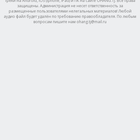
треки на Android, IOS (Iphone, IPad) и ПК на сайте OHANG.TJ. Все права
защищены. Администрация не несет ответственность за
размещенные пользователями нелегальных материалов! Любой
аудио файл будет удалён по требованию правообладателя. По любым
вопросам пишите нам ohang.tj@mail.ru