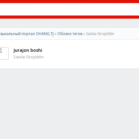
зыкальный портал OHANG.TJ
»
Облако тегов
» Saidai Sirojiddin
Jurajon boshi
Saidai Sirojiddin