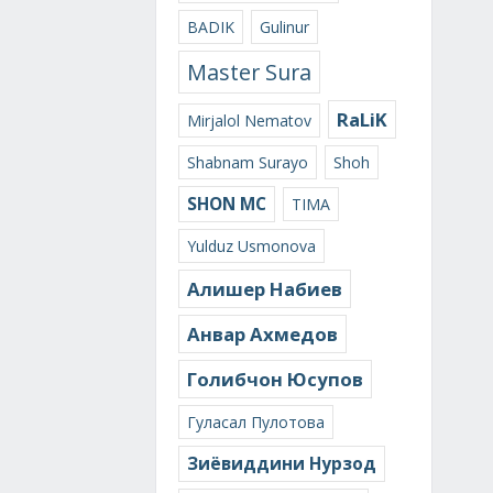
BADIK
Gulinur
Master Sura
RaLiK
Mirjalol Nematov
Shabnam Surayo
Shoh
SHON MC
TIMA
Yulduz Usmonova
Алишер Набиев
Анвар Ахмедов
Голибчон Юсупов
Гуласал Пулотова
Зиёвиддини Нурзод