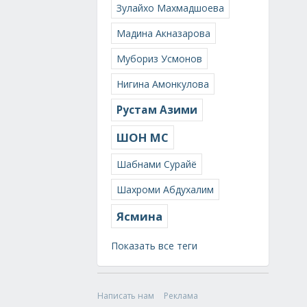
Зулайхо Махмадшоева
Мадина Акназарова
Мубориз Усмонов
Нигина Амонкулова
Рустам Азими
ШОН МС
Шабнами Сурайё
Шахроми Абдухалим
Ясмина
Показать все теги
Написать нам
Реклама