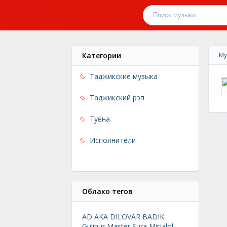
Категории
Му
Таджикские музыка
Таджикский рэп
Туёна
Исполнители
Облако тегов
AD AKA DILOVAR
BADIK
Gulinur
Master Sura
Mirjalol