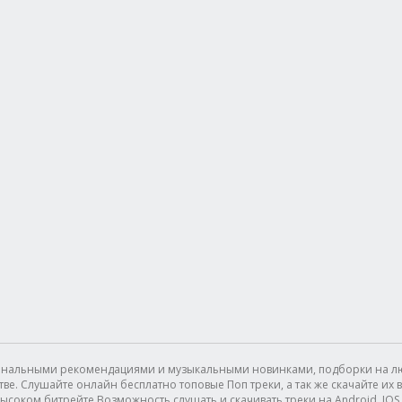
сональными рекомендациями и музыкальными новинками, подборки на лю
. Слушайте онлайн бесплатно топовые Поп треки, а так же скачайте их в 
ысоком битрейте.Возможность слушать и скачивать треки на Android, IOS (I