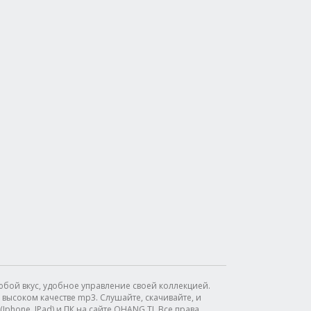
бой вкус, удобное управление своей коллекцией.
высоком качестве mp3. Слушайте, скачивайте, и
phone, IPad) и ПК на сайте OHANG.TJ. Все права