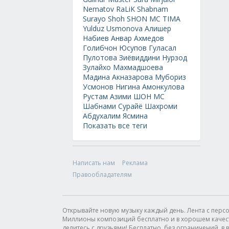
Nematov
RaLiK
Shabnam
Surayo
Shoh
SHON MC
TIMA
Yulduz Usmonova
Алишер
Набиев
Анвар Ахмедов
Голибчон Юсупов
Гуласал
Пулотова
Зиёвиддини Нурзод
Зулайхо Махмадшоева
Мадина Акназарова
Мубориз
Усмонов
Нигина Амонкулова
Рустам Азими
ШОН МС
Шабнами Сурайё
Шахроми
Абдухалим
Ясмина
Показать все теги
Написать нам
Реклама
Правообладателям
Открывайте новую музыку каждый день. Лента с пер
Миллионы композиций бесплатно и в хорошем качестве
делитесь с друзьями! Бесплатно, без ограничений, в в