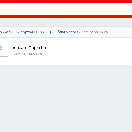
зыкальный портал OHANG.TJ
»
Облако тегов
» Samira Sariyeva
Alo-alo Tojikcha
Samira Sariyeva