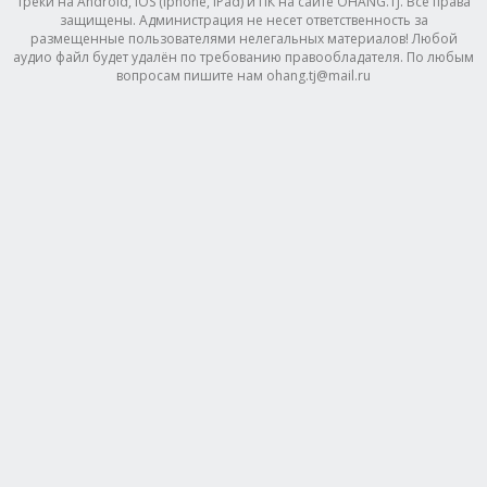
треки на Android, IOS (Iphone, IPad) и ПК на сайте OHANG.TJ. Все права
защищены. Администрация не несет ответственность за
размещенные пользователями нелегальных материалов! Любой
аудио файл будет удалён по требованию правообладателя. По любым
вопросам пишите нам ohang.tj@mail.ru