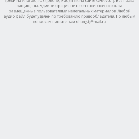
треки на Android, IOS (Iphone, IPad) и ПК на сайте OHANG.TJ. Все права
защищены. Администрация не несет ответственность за
размещенные пользователями нелегальных материалов! Любой
аудио файл будет удалён по требованию правообладателя. По любым
вопросам пишите нам ohang.tj@mail.ru