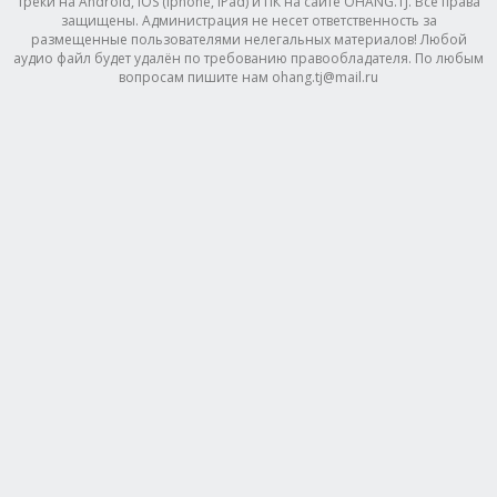
треки на Android, IOS (Iphone, IPad) и ПК на сайте OHANG.TJ. Все права
защищены. Администрация не несет ответственность за
размещенные пользователями нелегальных материалов! Любой
аудио файл будет удалён по требованию правообладателя. По любым
вопросам пишите нам ohang.tj@mail.ru