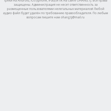
треки на Android, IOS (Iphone, IPad) и ПК на сайте OHANG.TJ. Все права
защищены. Администрация не несет ответственность за
размещенные пользователями нелегальных материалов! Любой
аудио файл будет удалён по требованию правообладателя. По любым
вопросам пишите нам ohang.tj@mail.ru