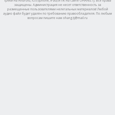
треки на Android, IOS (Iphone, IPad) и ПК на сайте OHANG.TJ. Все права
защищены. Администрация не несет ответственность за
размещенные пользователями нелегальных материалов! Любой
аудио файл будет удалён по требованию правообладателя. По любым
вопросам пишите нам ohang.tj@mail.ru