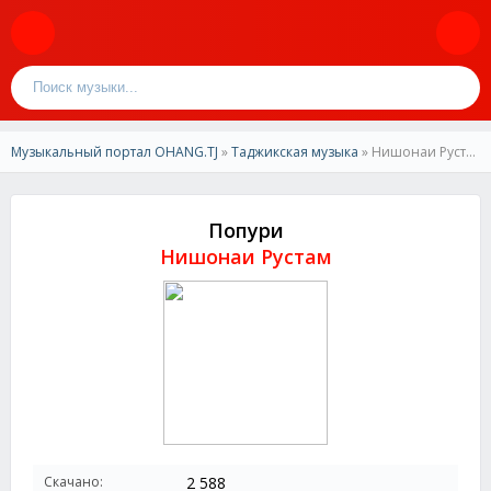
Музыкальный портал OHANG.TJ
»
Таджикская музыка
» Нишонаи Рустам-Попури
Попури
Нишонаи Рустам
Скачано:
2 588