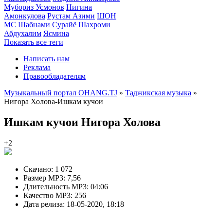
Мубориз Усмонов
Нигина
Амонкулова
Рустам Азими
ШОН
МС
Шабнами Сурайё
Шахроми
Абдухалим
Ясмина
Показать все теги
Написать нам
Реклама
Правообладателям
Музыкальный портал OHANG.TJ
»
Таджикская музыка
»
Нигора Холова-Ишкам кучои
Ишкам кучои
Нигора Холова
+2
Скачано:
1 072
Размер MP3:
7,56
Длительность MP3:
04:06
Качество MP3:
256
Дата релиза:
18-05-2020, 18:18