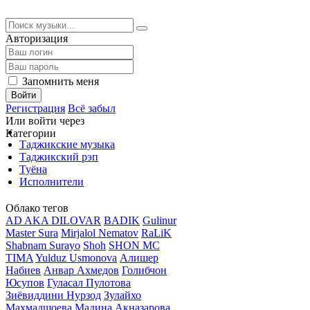
Авторизация
Запомнить меня
Войти
Регистрация
Всё забыл
Или войти через
Категории
Таджикские музыка
Таджикский рэп
Туёна
Исполнители
Облако тегов
AD AKA DILOVAR
BADIK
Gulinur
Master Sura
Mirjalol Nematov
RaLiK
Shabnam Surayo
Shoh
SHON MC
TIMA
Yulduz Usmonova
Алишер
Набиев
Анвар Ахмедов
Голибчон
Юсупов
Гуласал Пулотова
Зиёвиддини Нурзод
Зулайхо
Махмадшоева
Мадина Акназарова