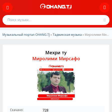
Музыкальный портал OHANG.TJ
»
Таджикская музыка
» Миролими Мирсафо-Мехри ту
Мехри ту
Миролими Мирсафо
Скачано:
728