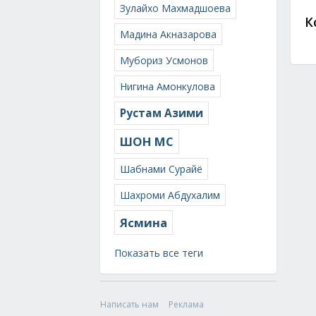
Зулайхо Махмадшоева
К
Мадина Акназарова
Мубориз Усмонов
Нигина Амонкулова
Рустам Азими
ШОН МС
Шабнами Сурайё
Шахроми Абдухалим
Ясмина
Показать все теги
Написать нам
Реклама