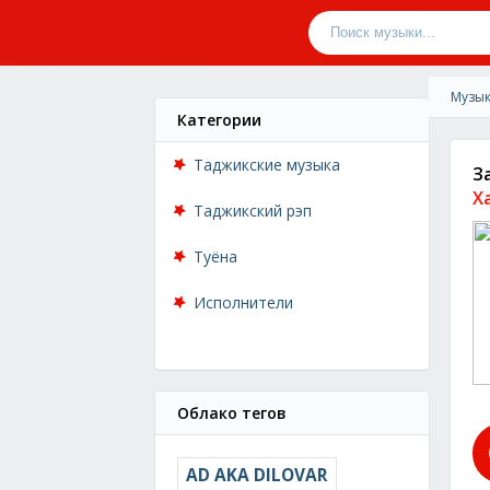
Музык
Категории
Таджикские музыка
З
Х
Таджикский рэп
Туёна
Исполнители
Облако тегов
AD AKA DILOVAR