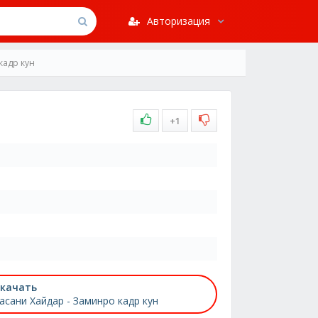
Авторизация
кадр кун
+1
качать
асани Хайдар - Заминро кадр кун