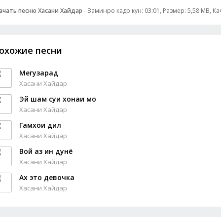
ачать песню Хасани Хайдар
- Заминро кадр кун: 03:01, Размер: 5,58 MB, Ка
охожие песни
Мегузарад
Хасани Хайдар
Эй шам суи хонаи мо
Хасани Хайдар
Гамхои дил
Хасани Хайдар
Вой аз ин дунё
Хасани Хайдар
Ах это девочка
Хасани Хайдар