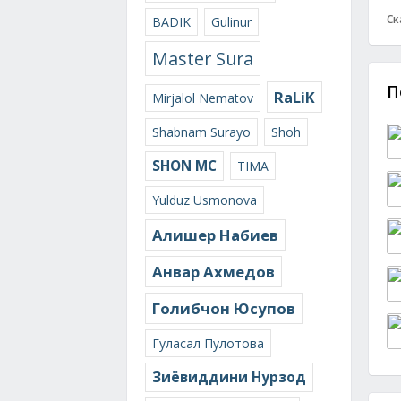
Ск
BADIK
Gulinur
Master Sura
П
RaLiK
Mirjalol Nematov
Shabnam Surayo
Shoh
SHON MC
TIMA
Yulduz Usmonova
Алишер Набиев
Анвар Ахмедов
Голибчон Юсупов
Гуласал Пулотова
Зиёвиддини Нурзод