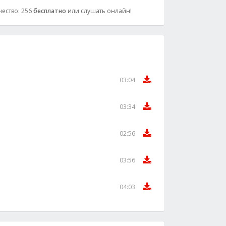
чество: 256
бесплатно
или слушать онлайн!
03:04
03:34
02:56
03:56
04:03