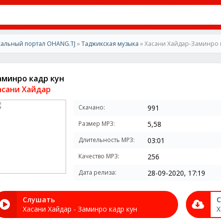
альный портал OHANG.TJ
»
Таджикская музыка
» Хасани Хайдар-Заминро 
аминро кадр кун
асани Хайдар
Скачано:
991
Размер MP3:
5,58
Длительность MP3:
03:01
Качество MP3:
256
Дата релиза:
28-09-2020, 17:19
Слушать
С
Хасани Хайдар - Заминро кадр кун
Х