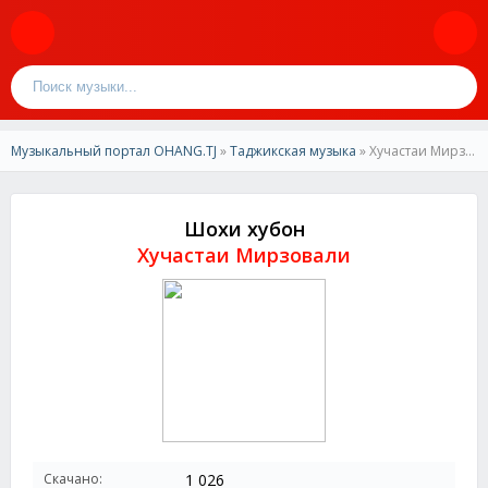
Музыкальный портал OHANG.TJ
»
Таджикская музыка
» Хучастаи Мирзовали-Шохи хубон
Шохи хубон
Хучастаи Мирзовали
Скачано:
1 026