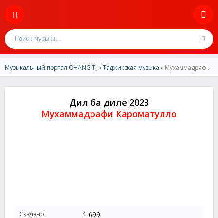
Музыкальный портал OHANG.TJ
»
Таджикская музыка
» Мухаммадрафи Кароматулло - Дил ба диле 2023
Дил ба диле 2023
Мухаммадрафи Кароматулло
Скачано:
1 699