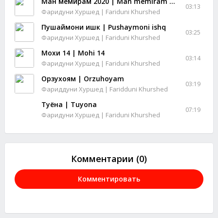
Ман мемирам 2020 | Man memiram 2020
03:13
Фаридуни Хуршед | Fariduni Khurshed
Пушаймони ишк | Pushaymoni ishq
03:25
Фаридуни Хуршед | Fariduni Khurshed
Мохи 14 | Mohi 14
03:14
Фаридуни Хуршед | Fariduni Khurshed
Орзухоям | Orzuhoyam
03:19
Фариддуни Хуршед | Faridduni Khurshed
Туёна | Tuyona
07:19
Фаридуни Хуршед | Fariduni Khurshed
Комментарии (0)
Комментировать