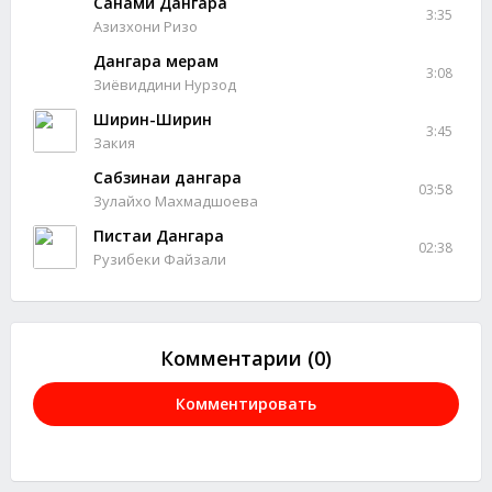
Санами Дангара
3:35
Азизхони Ризо
Дангара мерам
3:08
Зиёвиддини Нурзод
Ширин-Ширин
3:45
Закия
Сабзинаи дангара
03:58
Зулайхо Махмадшоева
Пистаи Дангара
02:38
Рузибеки Файзали
Комментарии (0)
Комментировать