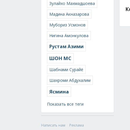
Зулайхо Махмадшоева
К
Мадина Акназарова
Мубориз Усмонов
Нигина Амонкулова
Рустам Азими
ШОН МС
Шабнами Сурайё
Шахроми Абдухалим
Ясмина
Показать все теги
Написать нам
Реклама