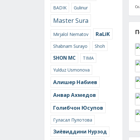
Ск
BADIK
Gulinur
Master Sura
П
RaLiK
Mirjalol Nematov
Shabnam Surayo
Shoh
SHON MC
TIMA
Yulduz Usmonova
Алишер Набиев
Анвар Ахмедов
Голибчон Юсупов
Гуласал Пулотова
Зиёвиддини Нурзод