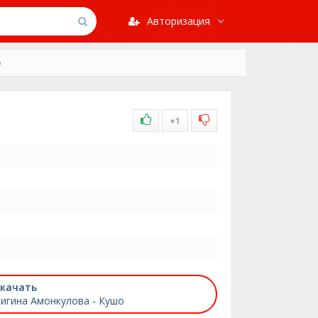
Авторизация
о
+1
качать
игина Амонкулова - Кушо