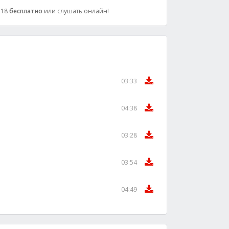
 318
бесплатно
или слушать онлайн!
03:33
04:38
03:28
03:54
04:49