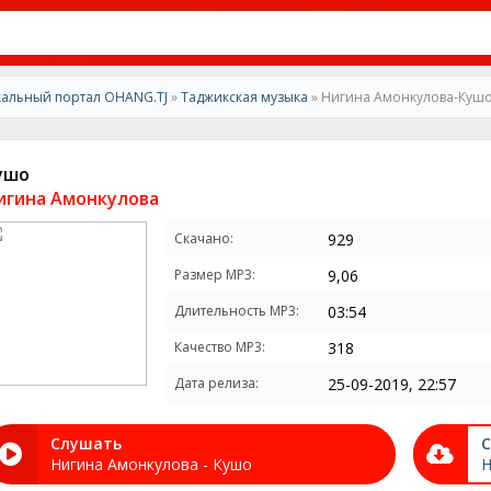
альный портал OHANG.TJ
»
Таджикская музыка
» Нигина Амонкулова-Куш
ушо
игина Амонкулова
Скачано:
929
Размер MP3:
9,06
Длительность MP3:
03:54
Качество MP3:
318
Дата релиза:
25-09-2019, 22:57
Слушать
С
Нигина Амонкулова - Кушо
Н