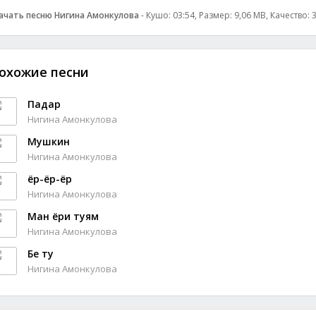
ачать песню Нигина Амонкулова
- Кушо: 03:54, Размер: 9,06 MB, Качество:
охожие песни
Падар
Нигина Амонкулова
Мушкин
Нигина Амонкулова
ёр-ёр-ёр
Нигина Амонкулова
Ман ёри туям
Нигина Амонкулова
Бе ту
Нигина Амонкулова