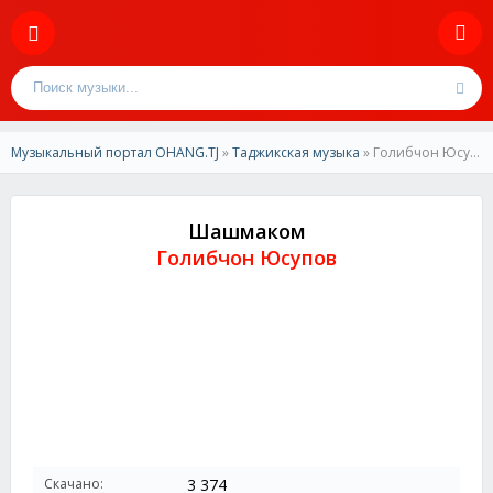
Музыкальный портал OHANG.TJ
»
Таджикская музыка
» Голибчон Юсупов-Шашмаком
Шашмаком
Голибчон Юсупов
Скачано:
3 374