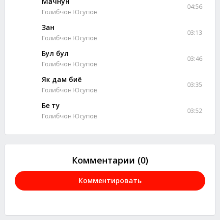
Мачнун
04:56
Голибчон Юсупов
Зан
03:13
Голибчон Юсупов
Бул бул
03:46
Голибчон Юсупов
Як дам биё
03:35
Голибчон Юсупов
Бе ту
03:52
Голибчон Юсупов
Комментарии (0)
Комментировать