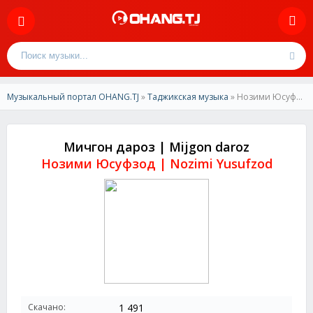
Музыкальный портал OHANG.TJ
»
Таджикская музыка
» Нозими Юсуфзод-Мичгон дароз | Nozimi Yusufzod-Mijgon daroz
Мичгон дароз | Mijgon daroz
Нозими Юсуфзод | Nozimi Yusufzod
Скачано:
1 491