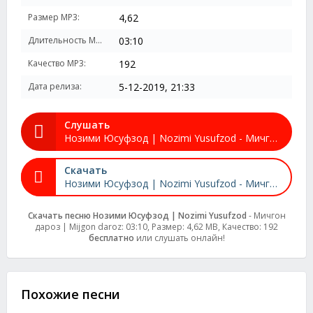
Размер MP3:
4,62
Длительность MP3:
03:10
Качество MP3:
192
Дата релиза:
5-12-2019, 21:33
Слушать
Нозими Юсуфзод | Nozimi Yusufzod - Мичгон дароз | Mijgon daroz
Скачать
Нозими Юсуфзод | Nozimi Yusufzod - Мичгон дароз | Mijgon daroz
Скачать песню Нозими Юсуфзод | Nozimi Yusufzod
- Мичгон
дароз | Mijgon daroz: 03:10, Размер: 4,62 MB, Качество: 192
бесплатно
или слушать онлайн!
Похожие песни