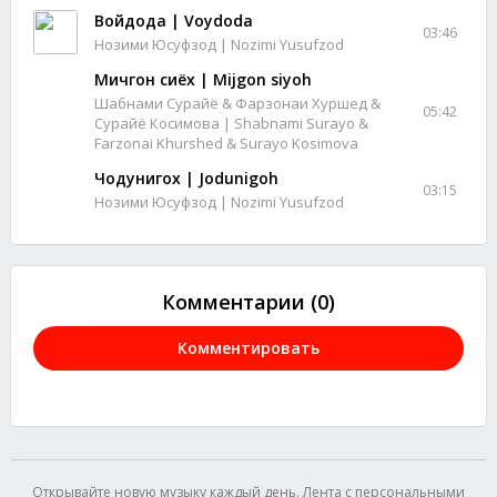
Войдода | Voydoda
03:46
Нозими Юсуфзод | Nozimi Yusufzod
Мичгон сиёх | Mijgon siyoh
Шабнами Сурайё & Фарзонаи Хуршед &
05:42
Сурайё Косимова | Shabnami Surayo &
Farzonai Khurshed & Surayo Kosimova
Чодунигох | Jodunigoh
03:15
Нозими Юсуфзод | Nozimi Yusufzod
Комментарии (0)
Комментировать
Открывайте новую музыку каждый день. Лента с персональными