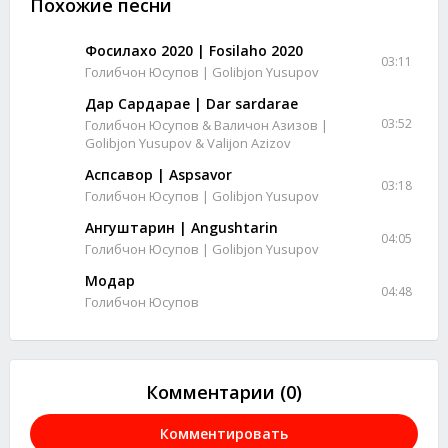
Похожие песни
Фосилахо 2020 | Fosilaho 2020
03:11
Голибчон Юсупов | Golibjon Yusupov
Дар Сардарае | Dar sardarae
03:52
Голибчон Юсупов & Валичон Азизов |
Golibjon Yusupov & Valijon Azizov
Аспсавор | Aspsavor
03:18
Голибчон Юсупов | Golibjon Yusupov
Ангуштарин | Angushtarin
04:05
Голибчон Юсупов | Golibjon Yusupov
Модар
04:48
Голибчон Юсупов
Комментарии (0)
Комментировать