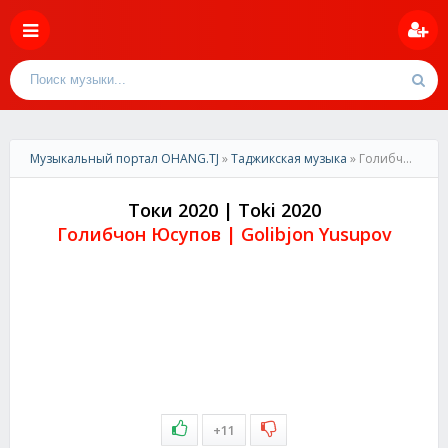
Музыкальный портал OHANG.TJ
»
Таджикская музыка
» Голибчон Юсупов-Токи 2020 | Golibjon Yusupov-Toqi 2020
Токи 2020 | Toki 2020
Голибчон Юсупов | Golibjon Yusupov
+11