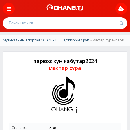
Музыкальный портал OHANG.TJ
»
Таджикский рэп
» мастер сура- парвоз кун кабутар2024
парвоз кун кабутар2024
мастер сура
Скачано:
638