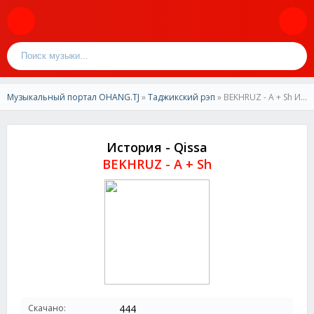
Музыкальный портал OHANG.TJ
»
Таджикский рэп
» BEKHRUZ - A + Sh История - Qissa
История - Qissa
BEKHRUZ - A + Sh
Скачано:
444