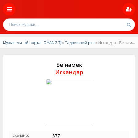
Музыкальный портал OHANG.TJ
»
Таджикский рэп
» Искандар - Бе намёк
Бе намёк
Искандар
Скачано:
377